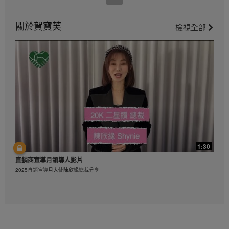
5:10
關於賀寶芙
檢視全部
健康活躍新生活影片_運動前伸展熱身示範
健康活躍新生活影片_運動前伸展熱身示範
1:30
2:06
直銷商宣導月領導人影片
健康活躍新生活影片_總結
2025直銷宣導月大使陳欣緣總裁分享
健康活躍新生活影片_總結