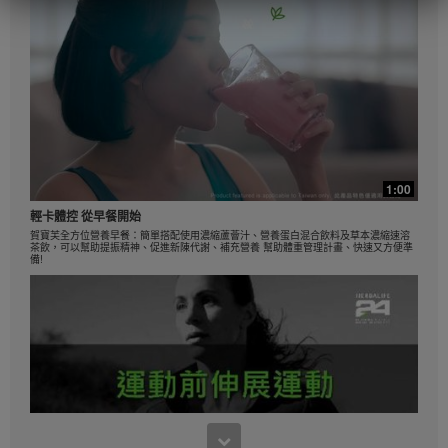
採用的運動。如顧客都實踐健康生活模式及每日飲用2
次營養蛋白素，預期每星期可以減掉0.5-1磅。這項為期
12個星期的單盲測試中，參加者每天飲用2次營養蛋白
素(1次作代餐及1次作小食)、配合低卡路里飲食以及每
天30分鐘運動為目標。他們可選擇高蛋白質或標準蛋白
質餐單，2組的參加者都減掉8.5磅。如需深入了解您經
銷業務所在地區的減重聲明，請參閱職業手冊或瀏覽
MyHerbalife.com。
在開始任何減重計劃前，任何人都應該首先諮詢醫生意
見。Herbalife® 產品只能輔助減重及控制體重，有效的
1:00
飲食控制才是減重的最佳方法。雖然某些 Herbalife® 產
輕卡體控 從早餐開始
品可以取代部分日常膳食，但不能完全取代全部膳食，
賀寶芙全方位營養早餐：簡單搭配使用濃縮蘆薈汁、營養蛋白混合飲料及草本濃縮速溶
每人每日最少要適度攝取一次正餐。
茶飲，可以幫助提振精神、促進新陳代謝、補充營養 幫助體重管理計畫、快速又方便準
備!
在開始任何減重計劃前，任何人都應該首先諮詢醫生意
見。Herbalife® 產品只能輔助減重及控制體重，有效的
飲食控制才是減重的最佳方法。雖然某些 Herbalife® 產
品可以取代部分日常膳食，但不能完全取代全部膳食，
每人每日最少要適度攝取一次正餐。