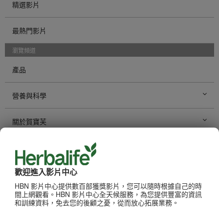
精選影片
最熱門影片
瀏覽頻道
產品
營養與科學
關於賀寶芙
事業機會
歡迎進入影片中心
賀寶芙健身
HBN 影片中心提供數百部獲獎影片，您可以隨時根據自己的時
間上網觀看。HBN 影片中心全天候服務，為您提供豐富的資訊
品牌與贊助
和訓練資料，免去您的後顧之憂，從而放心拓展業務。