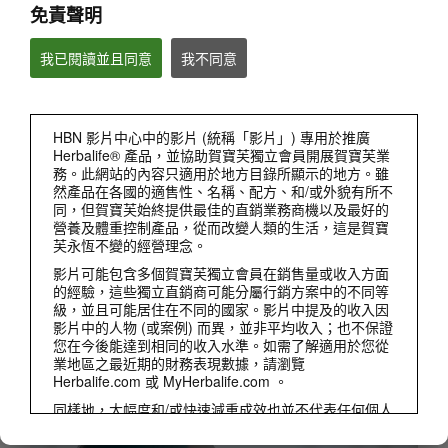
免責聲明
個人發展
我已閱讀並且同意
我不同意
賀寶芙活動
產品
檢視全部
HBN 影片中心中的影片 (統稱「影片」) 專用於推廣
Herbalife® 產品，並協助賀寶芙獨立會員開展賀寶芙業
務。此網站的內容只適用於地方目錄所顯示的地方。雖
然產品在各國的適售性、名稱、配方、和/或外貌有所不
同，但賀寶芙始終提供最佳的直銷業務商機以及最好的
營養及體重控制產品，從而改變人類的生活，這是賀寶
芙永恆不變的經營理念。
影片可能包含多個賀寶芙獨立會員在銷售量或收入方面
的經驗，這些獨立直銷商可能分屬行銷方案中的不同等
級，並且可能居住在不同的國家。影片中提及的收入因
影片中的人物 (或案例) 而異，並非平均收入；也不保證
您在今後能達到相同的收入水準。如需了解適用於您從
3:27
業地區之最近期的財務表現數據，請瀏覽
Herbalife.com 或 MyHerbalife.com 。
營養專家揭密 健康早餐的好處
營養專家向您推薦#賀寶芙營養早餐，不僅可以提供優質營養素、幫助消化，幫助您的體
同樣地，大幅度和/或快速減重成效也並不代表任何個人
重管理計畫及提振精神。簡單的健康早餐組合
都能達到同樣的減重成效和速度。個人的減重取決於該
人士本身的代謝作用、用餐習慣和膳食、初始體重以及